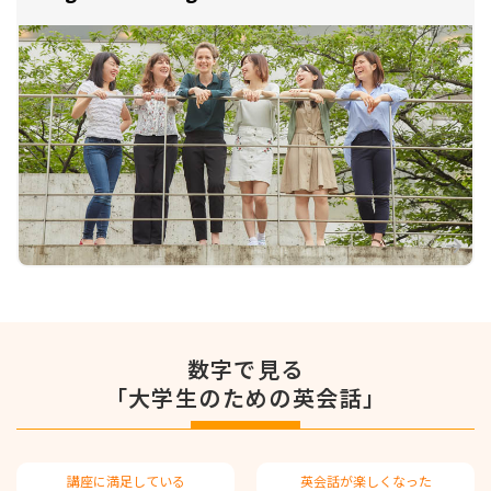
ユーザーID：
パスワード：
※半角英数字で入力してください。
※大文字小文字を区別して入力してください。
マイページでは、Cookieを使用します。
Cookieの使用に関しては、
Cookieについて
をご確認ください。
同意してログイン
数字で見る
「大学生のための英会話」
ユーザーID、パスワードを忘れた場合は
こちら
講座に満⾜している
英会話が楽しくなった