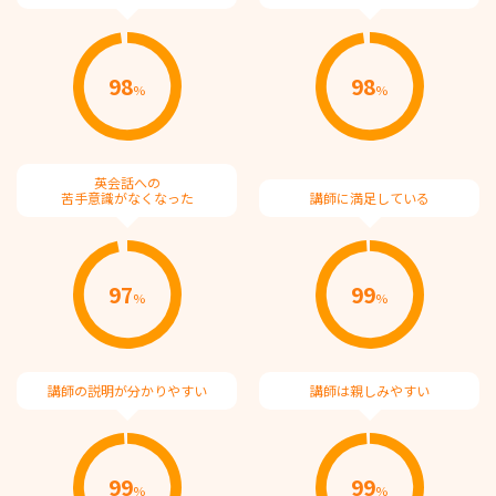
98
98
%
%
英会話への
苦⼿意識がなくなった
講師に満⾜している
97
99
%
%
講師の説明が分かりやすい
講師は親しみやすい
99
99
%
%