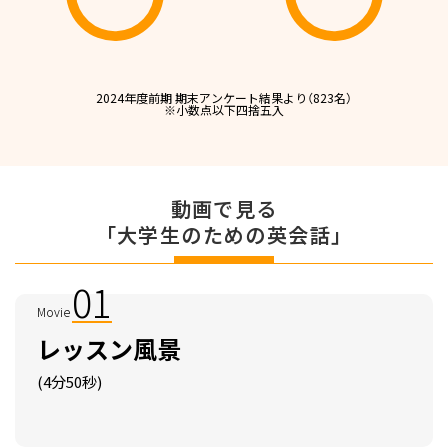
2024年度前期 期末アンケート結果より（823名）
※⼩数点以下四捨五⼊
動画で見る
「大学生のための英会話」
01
Movie
レッスン⾵景
(4分50秒)