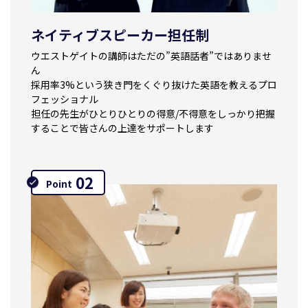
ネイティブスピーカー担任制
ウエストゲイトの講師はただの
”英語話者”ではありませ
ん
採用率3%という狭き門をくぐり抜けた
英語を教えるプロ
フェッショナル
担任の先生がひとりひとりの
得意/不得意をしっかり把握
することで
皆さんの上達をサポートします
02
Point