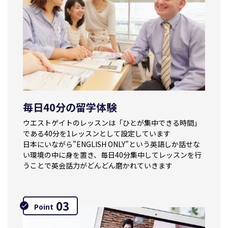
毎日40分の留学体験
ウエストゲイトのレッスンは
「ひとが集中できる時間」
である
40分を1レッスンとして設定しています
日本にいながら”ENGLISH ONLY”という
英語しか話せな
い環境の中に身を置き、
毎日40分集中してレッスンを行
うことで
英会話力がどんどん磨かれていきます
03
Point