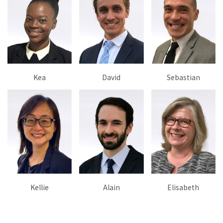
Kea
David
Sebastian
Kellie
Alain
Elisabeth