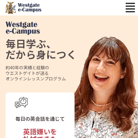
Tog
gle
navi
gati
on
毎日学ぶ、
だから身につく
約40年の実績と経験の
ウエストゲイトが送る
オンラインレッスンプログラム
毎日の英会話を通じて
英語嫌いを