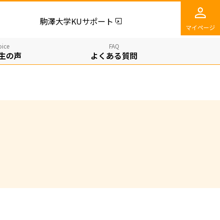
駒澤大学KUサポート
マイページ
oice
FAQ
生の​声
よく​ある​質問