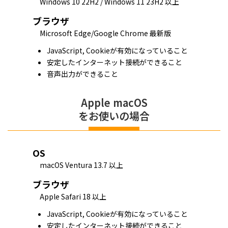
Windows 10 22H2 / Windows 11 23H2 以上
ブラウザ
Microsoft Edge/Google Chrome 最新版
JavaScript, Cookieが有効になっていること
安定したインターネット接続ができること
音声出力ができること
ユーザーID：
Apple macOS
パスワード：
をお使いの場合
※半角英数字で入力してください。
OS
※大文字小文字を区別して入力してください。
macOS Ventura 13.7 以上
マイページでは、Cookieを使用します。
Cookieの使用に関しては、
Cookieについて
をご確認ください。
ブラウザ
Apple Safari 18 以上
同意してログイン
JavaScript, Cookieが有効になっていること
安定したインターネット接続ができること