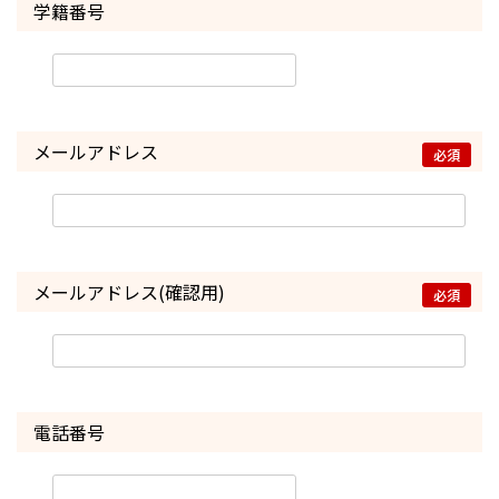
学籍番号
メールアドレス
必須
ユーザーID：
パスワード：
メールアドレス(確認用)
必須
※半角英数字で入力してください。
※大文字小文字を区別して入力してください。
マイページでは、Cookieを使用します。
Cookieの使用に関しては、
Cookieについて
をご確認ください。
電話番号
同意してログイン