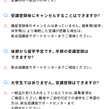
受講料は​一括払いのみです。​
受講登録後に​キャンセルする​ことは​できますか​?
講座登録後の​キャンセルは​承っていません。​諸事情(留学、​
休学等)に​より​継続した​受講が​困難な​場合は、​
英会話講座サポートセンターまで​ご連絡ください。​
ユーザーID：
パスワード：
後​期から​留学予定です。​半期の​受講登録は​
できますか​?
※半角英数字で入力してください。
英会話講座サポートセンターまで​ご相談ください。​
※大文字小文字を区別して入力してください。
マイページでは、Cookieを使用します。
大学生では​ありません。​受講登録は​できますか​?
Cookieの使用に関しては、
Cookieについて
をご確認ください。
一般生の​受け入れを​している​どうかは、​募集要項を​
ご確認ください。​職場や​ご自宅付近での​通学を​ご希望の​
同意してログイン
方は、​英会話講座サポートセンターまで​
お問合せください。​